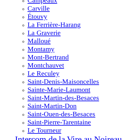
Campeaux
Carville
Étouvy
La Ferrière-Harang
La Graverie
Malloué
Montamy
Mont-Bertrand
Montchauvet
Le Reculey
Saint-Denis-Maisoncelles
Sainte-Marie-Laumont
Saint-Martin-des-Besaces
Saint-Martin-Don
Saint-Ouen-des-Besaces
Saint-Pierre-Tarentaine
Le Tourneur
Intercom de la Vire au Noireau