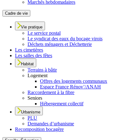
Marchés hebdomadaires
Cadre de vie
Vie pratique
Le service postal
Le syndicat des eaux du bocage virois
Déchets ménagers et Déchetterie
Les cimetières
Les salles des fêtes
Habitat
Terrains à bâtir
Logement
Offres des logements communaux
Espace France Rénov’/ANAH
Raccordement à la fibre
Seniors
Hébergement collectif
Urbanisme
PLU
Demandes d’urbanisme
Recomposition bocagère