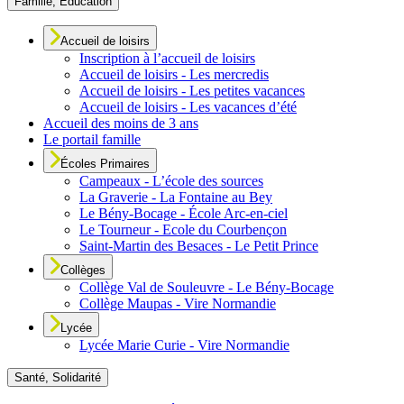
Famille, Éducation
Accueil de loisirs
Inscription à l’accueil de loisirs
Accueil de loisirs - Les mercredis
Accueil de loisirs - Les petites vacances
Accueil de loisirs - Les vacances d’été
Accueil des moins de 3 ans
Le portail famille
Écoles Primaires
Campeaux - L’école des sources
La Graverie - La Fontaine au Bey
Le Bény-Bocage - École Arc-en-ciel
Le Tourneur - Ecole du Courbençon
Saint-Martin des Besaces - Le Petit Prince
Collèges
Collège Val de Souleuvre - Le Bény-Bocage
Collège Maupas - Vire Normandie
Lycée
Lycée Marie Curie - Vire Normandie
Santé, Solidarité