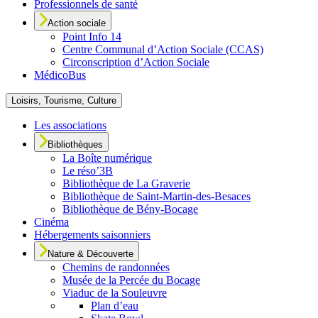
Professionnels de santé
Action sociale
Point Info 14
Centre Communal d’Action Sociale (CCAS)
Circonscription d’Action Sociale
MédicoBus
Loisirs, Tourisme, Culture
Les associations
Bibliothèques
La Boîte numérique
Le réso’3B
Bibliothèque de La Graverie
Bibliothèque de Saint-Martin-des-Besaces
Bibliothèque de Bény-Bocage
Cinéma
Hébergements saisonniers
Nature & Découverte
Chemins de randonnées
Musée de la Percée du Bocage
Viaduc de la Souleuvre
Plan d’eau