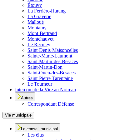
Étouvy
La Ferrière-Harang
La Graverie
Malloué
Montamy
Mont-Bertrand
Montchauvet
Le Reculey
Saint-Denis-Maisoncelles
Sainte-Marie-Laumont
Saint-Martin-des-Besaces
Saint-Martin-Don
Saint-Ouen-des-Besaces
Saint-Pierre-Tarentaine
Le Tourneur
Intercom de la Vire au Noireau
Autres
Correspondant Défense
Vie municipale
Le conseil municipal
Les élus