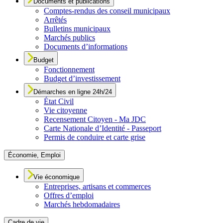
Documents et publications
Comptes-rendus des conseil municipaux
Arrêtés
Bulletins municipaux
Marchés publics
Documents d’informations
Budget
Fonctionnement
Budget d’investissement
Démarches en ligne 24h/24
État Civil
Vie citoyenne
Recensement Citoyen - Ma JDC
Carte Nationale d’Identité - Passeport
Permis de conduire et carte grise
Économie, Emploi
Vie économique
Entreprises, artisans et commerces
Offres d’emploi
Marchés hebdomadaires
Cadre de vie