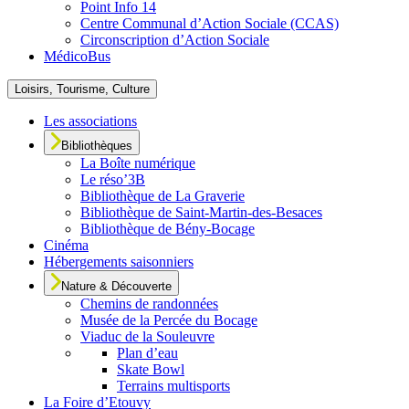
Point Info 14
Centre Communal d’Action Sociale (CCAS)
Circonscription d’Action Sociale
MédicoBus
Loisirs, Tourisme, Culture
Les associations
Bibliothèques
La Boîte numérique
Le réso’3B
Bibliothèque de La Graverie
Bibliothèque de Saint-Martin-des-Besaces
Bibliothèque de Bény-Bocage
Cinéma
Hébergements saisonniers
Nature & Découverte
Chemins de randonnées
Musée de la Percée du Bocage
Viaduc de la Souleuvre
Plan d’eau
Skate Bowl
Terrains multisports
La Foire d’Etouvy