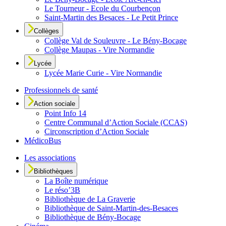
Le Tourneur - Ecole du Courbençon
Saint-Martin des Besaces - Le Petit Prince
Collèges
Collège Val de Souleuvre - Le Bény-Bocage
Collège Maupas - Vire Normandie
Lycée
Lycée Marie Curie - Vire Normandie
Professionnels de santé
Action sociale
Point Info 14
Centre Communal d’Action Sociale (CCAS)
Circonscription d’Action Sociale
MédicoBus
Les associations
Bibliothèques
La Boîte numérique
Le réso’3B
Bibliothèque de La Graverie
Bibliothèque de Saint-Martin-des-Besaces
Bibliothèque de Bény-Bocage