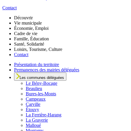
Contact
Découvrir
Vie municipale
Économie, Emploi
Cadre de vie
Famille, Éducation
Santé, Solidarité
Loisirs, Tourisme, Culture
Contact
Présentation du territoire
Permanences des mairies déléguées
Les communes déléguées
Le
Bény-Bocage
Beaulieu
Bures-les-Monts
Campeaux
Carville
Étouvy
La Ferrière-Harang
La Graverie
Malloué
Montamy