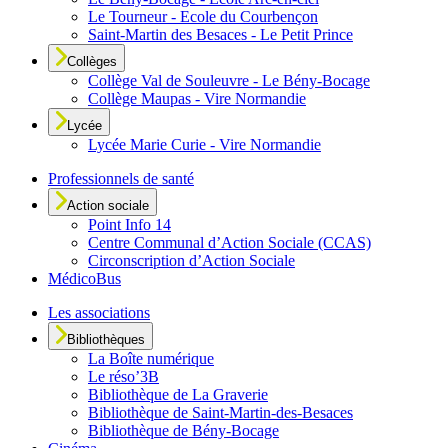
Le Tourneur - Ecole du Courbençon
Saint-Martin des Besaces - Le Petit Prince
Collèges
Collège Val de Souleuvre - Le Bény-Bocage
Collège Maupas - Vire Normandie
Lycée
Lycée Marie Curie - Vire Normandie
Professionnels de santé
Action sociale
Point Info 14
Centre Communal d’Action Sociale (CCAS)
Circonscription d’Action Sociale
MédicoBus
Les associations
Bibliothèques
La Boîte numérique
Le réso’3B
Bibliothèque de La Graverie
Bibliothèque de Saint-Martin-des-Besaces
Bibliothèque de Bény-Bocage