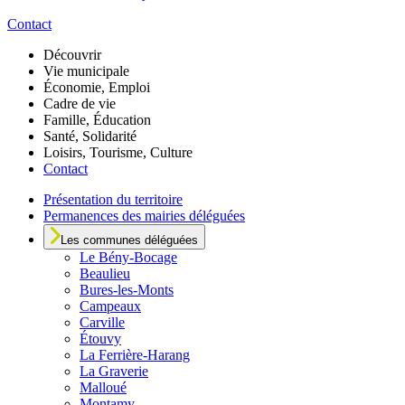
Contact
Découvrir
Vie municipale
Économie, Emploi
Cadre de vie
Famille, Éducation
Santé, Solidarité
Loisirs, Tourisme, Culture
Contact
Présentation du territoire
Permanences des mairies déléguées
Les communes déléguées
Le
Bény-Bocage
Beaulieu
Bures-les-Monts
Campeaux
Carville
Étouvy
La Ferrière-Harang
La Graverie
Malloué
Montamy