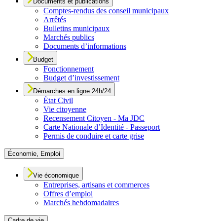
Documents et publications
Comptes-rendus des conseil municipaux
Arrêtés
Bulletins municipaux
Marchés publics
Documents d’informations
Budget
Fonctionnement
Budget d’investissement
Démarches en ligne 24h/24
État Civil
Vie citoyenne
Recensement Citoyen - Ma JDC
Carte Nationale d’Identité - Passeport
Permis de conduire et carte grise
Économie, Emploi
Vie économique
Entreprises, artisans et commerces
Offres d’emploi
Marchés hebdomadaires
Cadre de vie