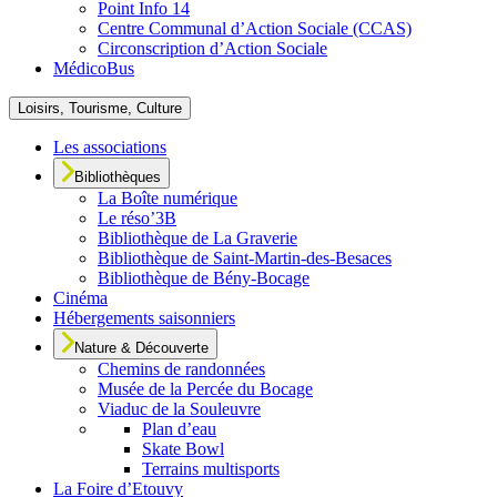
Point Info 14
Centre Communal d’Action Sociale (CCAS)
Circonscription d’Action Sociale
MédicoBus
Loisirs, Tourisme, Culture
Les associations
Bibliothèques
La Boîte numérique
Le réso’3B
Bibliothèque de La Graverie
Bibliothèque de Saint-Martin-des-Besaces
Bibliothèque de Bény-Bocage
Cinéma
Hébergements saisonniers
Nature & Découverte
Chemins de randonnées
Musée de la Percée du Bocage
Viaduc de la Souleuvre
Plan d’eau
Skate Bowl
Terrains multisports
La Foire d’Etouvy