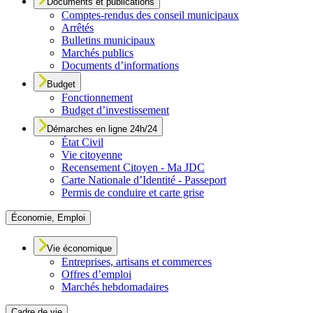
Documents et publications
Comptes-rendus des conseil municipaux
Arrêtés
Bulletins municipaux
Marchés publics
Documents d’informations
Budget
Fonctionnement
Budget d’investissement
Démarches en ligne 24h/24
État Civil
Vie citoyenne
Recensement Citoyen - Ma JDC
Carte Nationale d’Identité - Passeport
Permis de conduire et carte grise
Économie, Emploi
Vie économique
Entreprises, artisans et commerces
Offres d’emploi
Marchés hebdomadaires
Cadre de vie