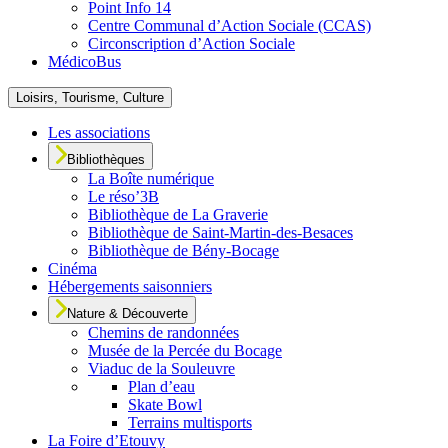
Point Info 14
Centre Communal d’Action Sociale (CCAS)
Circonscription d’Action Sociale
MédicoBus
Loisirs, Tourisme, Culture
Les associations
Bibliothèques
La Boîte numérique
Le réso’3B
Bibliothèque de La Graverie
Bibliothèque de Saint-Martin-des-Besaces
Bibliothèque de Bény-Bocage
Cinéma
Hébergements saisonniers
Nature & Découverte
Chemins de randonnées
Musée de la Percée du Bocage
Viaduc de la Souleuvre
Plan d’eau
Skate Bowl
Terrains multisports
La Foire d’Etouvy