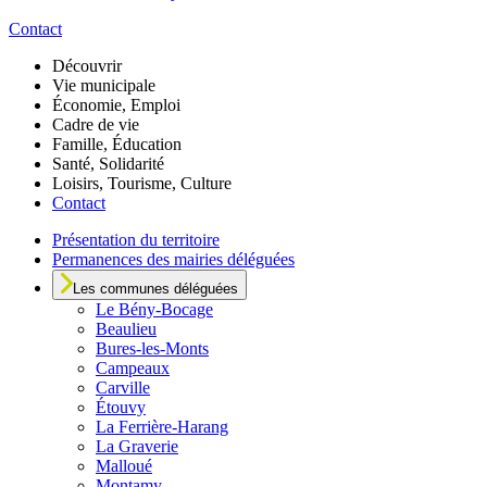
Contact
Découvrir
Vie municipale
Économie, Emploi
Cadre de vie
Famille, Éducation
Santé, Solidarité
Loisirs, Tourisme, Culture
Contact
Présentation du territoire
Permanences des mairies déléguées
Les communes déléguées
Le
Bény-Bocage
Beaulieu
Bures-les-Monts
Campeaux
Carville
Étouvy
La Ferrière-Harang
La Graverie
Malloué
Montamy