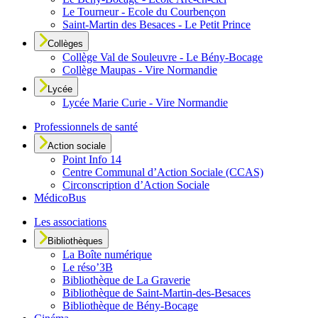
Le Tourneur - Ecole du Courbençon
Saint-Martin des Besaces - Le Petit Prince
Collèges
Collège Val de Souleuvre - Le Bény-Bocage
Collège Maupas - Vire Normandie
Lycée
Lycée Marie Curie - Vire Normandie
Professionnels de santé
Action sociale
Point Info 14
Centre Communal d’Action Sociale (CCAS)
Circonscription d’Action Sociale
MédicoBus
Les associations
Bibliothèques
La Boîte numérique
Le réso’3B
Bibliothèque de La Graverie
Bibliothèque de Saint-Martin-des-Besaces
Bibliothèque de Bény-Bocage