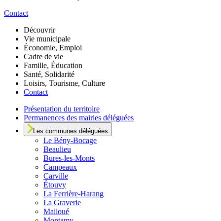
Contact
Découvrir
Vie municipale
Économie, Emploi
Cadre de vie
Famille, Éducation
Santé, Solidarité
Loisirs, Tourisme, Culture
Contact
Présentation du territoire
Permanences des mairies déléguées
Les communes déléguées
Le
Bény-Bocage
Beaulieu
Bures-les-Monts
Campeaux
Carville
Étouvy
La Ferrière-Harang
La Graverie
Malloué
Montamy