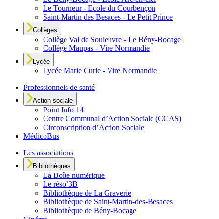
Le Tourneur - Ecole du Courbençon
Saint-Martin des Besaces - Le Petit Prince
Collèges
Collège Val de Souleuvre - Le Bény-Bocage
Collège Maupas - Vire Normandie
Lycée
Lycée Marie Curie - Vire Normandie
Professionnels de santé
Action sociale
Point Info 14
Centre Communal d’Action Sociale (CCAS)
Circonscription d’Action Sociale
MédicoBus
Les associations
Bibliothèques
La Boîte numérique
Le réso’3B
Bibliothèque de La Graverie
Bibliothèque de Saint-Martin-des-Besaces
Bibliothèque de Bény-Bocage