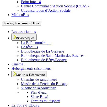
Point Info 14
Centre Communal d’Action Sociale (CCAS)
Circonscription d’Action Sociale
MédicoBus
Loisirs, Tourisme, Culture
Les associations
Bibliothèques
La Boîte numérique
Le réso’3B
Bibliothèque de La Graverie
Bibliothèque de Saint-Martin-des-Besaces
Bibliothèque de Bény-Bocage
Cinéma
Hébergements saisonniers
Nature & Découverte
Chemins de randonnées
Musée de la Percée du Bocage
Viaduc de la Souleuvre
Plan d’eau
Skate Bowl
Terrains multisports
La Foire d’Etouvy