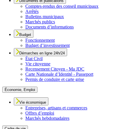
Documents et publications
Comptes-rendus des conseil municipaux
Arrêtés
Bulletins municipaux
Marchés publics
Documents d’informations
Budget
Fonctionnement
Budget d’investissement
Démarches en ligne 24h/24
État Civil
Vie citoyenne
Recensement Citoyen - Ma JDC
Carte Nationale d’Identité - Passeport
Permis de conduire et carte grise
Économie, Emploi
Vie économique
Entreprises, artisans et commerces
Offres d’emploi
Marchés hebdomadaires
Cadre de vie