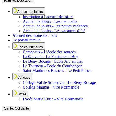
Famille, Éducation
Accueil de loisirs
Inscription à l’accueil de loisirs
Accueil de loisirs - Les mercredis
Accueil de loisirs - Les petites vacances
Accueil de loisirs - Les vacances d’été
Accueil des moins de 3 ans
Le portail famille
Écoles Primaires
Campeaux - L’école des sources
La Graverie - La Fontaine au Bey
Le Bény-Bocage - École Arc-en-ciel
Le Tourneur - Ecole du Courbençon
Saint-Martin des Besaces - Le Petit Prince
Collèges
Collège Val de Souleuvre - Le Bény-Bocage
Collège Maupas - Vire Normandie
Lycée
Lycée Marie Curie - Vire Normandie
Santé, Solidarité