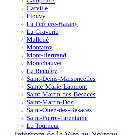
Campeaux
Carville
Étouvy
La Ferrière-Harang
La Graverie
Malloué
Montamy
Mont-Bertrand
Montchauvet
Le Reculey
Saint-Denis-Maisoncelles
Sainte-Marie-Laumont
Saint-Martin-des-Besaces
Saint-Martin-Don
Saint-Ouen-des-Besaces
Saint-Pierre-Tarentaine
Le Tourneur
Intercom de la Vire au Noireau