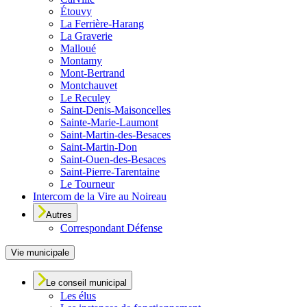
Étouvy
La Ferrière-Harang
La Graverie
Malloué
Montamy
Mont-Bertrand
Montchauvet
Le Reculey
Saint-Denis-Maisoncelles
Sainte-Marie-Laumont
Saint-Martin-des-Besaces
Saint-Martin-Don
Saint-Ouen-des-Besaces
Saint-Pierre-Tarentaine
Le Tourneur
Intercom de la Vire au Noireau
Autres
Correspondant Défense
Vie municipale
Le conseil municipal
Les élus