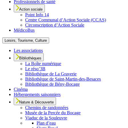
Professionnels de santé
Action sociale
Point Info 14
Centre Communal d’Action Sociale (CCAS)
Circonscription d’Action Sociale
MédicoBus
Loisirs, Tourisme, Culture
Les associations
Bibliothèques
La Boîte numérique
Le réso’3B
Bibliothèque de La Graverie
Bibliothèque de Saint-Martin-des-Besaces
Bibliothèque de Bény-Bocage
Cinéma
Hébergements saisonniers
Nature & Découverte
Chemins de randonnées
Musée de la Percée du Bocage
Viaduc de la Souleuvre
Plan d’eau