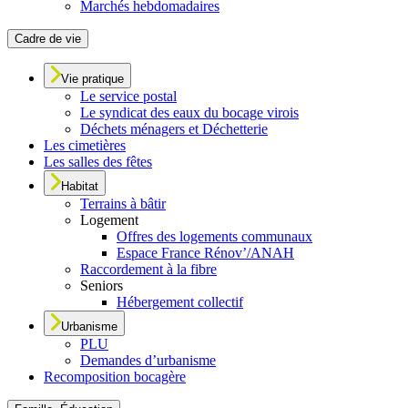
Marchés hebdomadaires
Cadre de vie
Vie pratique
Le service postal
Le syndicat des eaux du bocage virois
Déchets ménagers et Déchetterie
Les cimetières
Les salles des fêtes
Habitat
Terrains à bâtir
Logement
Offres des logements communaux
Espace France Rénov’/ANAH
Raccordement à la fibre
Seniors
Hébergement collectif
Urbanisme
PLU
Demandes d’urbanisme
Recomposition bocagère