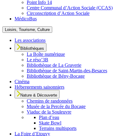
Point Info 14
Centre Communal d’Action Sociale (CCAS)
Circonscription d’Action Sociale
MédicoBus
Loisirs, Tourisme, Culture
Les associations
Bibliothèques
La Boîte numérique
Le réso’3B
Bibliothèque de La Graverie
Bibliothèque de Saint-Martin-des-Besaces
Bibliothèque de Bény-Bocage
Cinéma
Hébergements saisonniers
Nature & Découverte
Chemins de randonnées
Musée de la Percée du Bocage
Viaduc de la Souleuvre
Plan d’eau
Skate Bowl
Terrains multisports
La Foire d’Etouvy