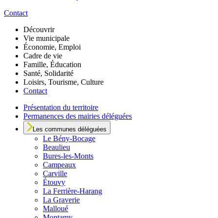
Contact
Découvrir
Vie municipale
Économie, Emploi
Cadre de vie
Famille, Éducation
Santé, Solidarité
Loisirs, Tourisme, Culture
Contact
Présentation du territoire
Permanences des mairies déléguées
Les communes déléguées
Le
Bény-Bocage
Beaulieu
Bures-les-Monts
Campeaux
Carville
Étouvy
La Ferrière-Harang
La Graverie
Malloué
Montamy