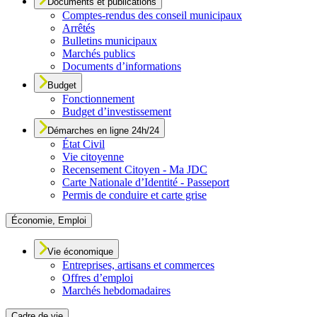
Documents et publications
Comptes-rendus des conseil municipaux
Arrêtés
Bulletins municipaux
Marchés publics
Documents d’informations
Budget
Fonctionnement
Budget d’investissement
Démarches en ligne 24h/24
État Civil
Vie citoyenne
Recensement Citoyen - Ma JDC
Carte Nationale d’Identité - Passeport
Permis de conduire et carte grise
Économie, Emploi
Vie économique
Entreprises, artisans et commerces
Offres d’emploi
Marchés hebdomadaires
Cadre de vie