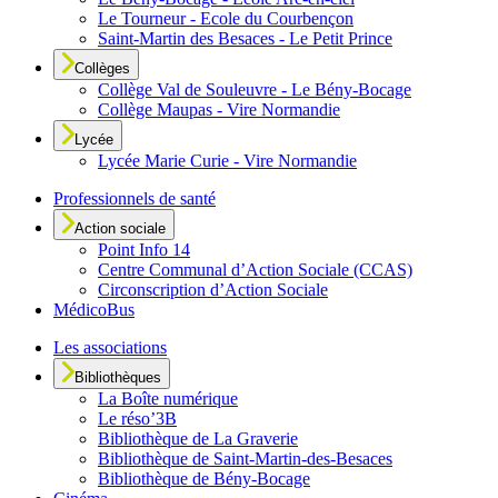
Le Tourneur - Ecole du Courbençon
Saint-Martin des Besaces - Le Petit Prince
Collèges
Collège Val de Souleuvre - Le Bény-Bocage
Collège Maupas - Vire Normandie
Lycée
Lycée Marie Curie - Vire Normandie
Professionnels de santé
Action sociale
Point Info 14
Centre Communal d’Action Sociale (CCAS)
Circonscription d’Action Sociale
MédicoBus
Les associations
Bibliothèques
La Boîte numérique
Le réso’3B
Bibliothèque de La Graverie
Bibliothèque de Saint-Martin-des-Besaces
Bibliothèque de Bény-Bocage