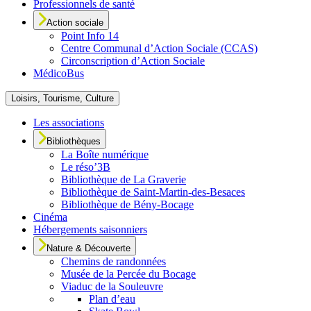
Professionnels de santé
Action sociale
Point Info 14
Centre Communal d’Action Sociale (CCAS)
Circonscription d’Action Sociale
MédicoBus
Loisirs, Tourisme, Culture
Les associations
Bibliothèques
La Boîte numérique
Le réso’3B
Bibliothèque de La Graverie
Bibliothèque de Saint-Martin-des-Besaces
Bibliothèque de Bény-Bocage
Cinéma
Hébergements saisonniers
Nature & Découverte
Chemins de randonnées
Musée de la Percée du Bocage
Viaduc de la Souleuvre
Plan d’eau