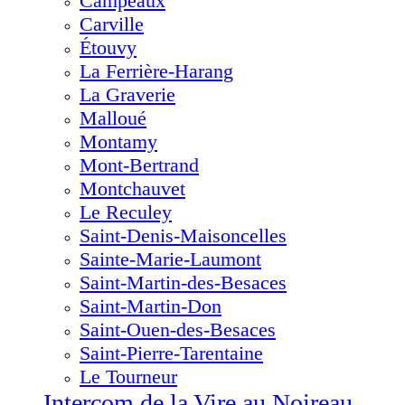
Campeaux
Carville
Étouvy
La Ferrière-Harang
La Graverie
Malloué
Montamy
Mont-Bertrand
Montchauvet
Le Reculey
Saint-Denis-Maisoncelles
Sainte-Marie-Laumont
Saint-Martin-des-Besaces
Saint-Martin-Don
Saint-Ouen-des-Besaces
Saint-Pierre-Tarentaine
Le Tourneur
Intercom de la Vire au Noireau