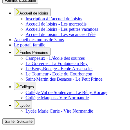
Famille, Éducation
Accueil de loisirs
Inscription à l’accueil de loisirs
Accueil de loisirs - Les mercredis
Accueil de loisirs - Les petites vacances
Accueil de loisirs - Les vacances d’été
Accueil des moins de 3 ans
Le portail famille
Écoles Primaires
Campeaux - L’école des sources
La Graverie - La Fontaine au Bey
Le Bény-Bocage - École Arc-en-ciel
Le Tourneur - Ecole du Courbençon
Saint-Martin des Besaces - Le Petit Prince
Collèges
Collège Val de Souleuvre - Le Bény-Bocage
Collège Maupas - Vire Normandie
Lycée
Lycée Marie Curie - Vire Normandie
Santé, Solidarité