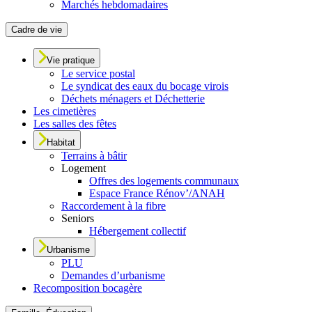
Marchés hebdomadaires
Cadre de vie
Vie pratique
Le service postal
Le syndicat des eaux du bocage virois
Déchets ménagers et Déchetterie
Les cimetières
Les salles des fêtes
Habitat
Terrains à bâtir
Logement
Offres des logements communaux
Espace France Rénov’/ANAH
Raccordement à la fibre
Seniors
Hébergement collectif
Urbanisme
PLU
Demandes d’urbanisme
Recomposition bocagère