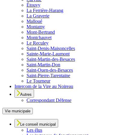
Étouvy
La Ferrière-Harang
La Graverie
Malloué
Montamy
Mont-Bertrand
Montchauvet
Le Reculey
Saint-Denis-Maisoncelles
Sainte-Marie-Laumont
Saint-Martin-des-Besaces
Saint-Martin-Don
Saint-Ouen-des-Besaces
Saint-Pierre-Tarentaine
Le Tourneur
Intercom de la Vire au Noireau
Autres
Correspondant Défense
Vie municipale
Le conseil municipal
Les élus