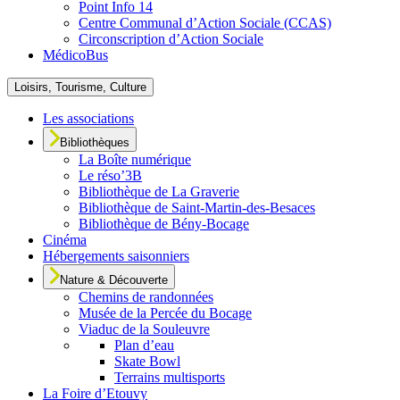
Point Info 14
Centre Communal d’Action Sociale (CCAS)
Circonscription d’Action Sociale
MédicoBus
Loisirs, Tourisme, Culture
Les associations
Bibliothèques
La Boîte numérique
Le réso’3B
Bibliothèque de La Graverie
Bibliothèque de Saint-Martin-des-Besaces
Bibliothèque de Bény-Bocage
Cinéma
Hébergements saisonniers
Nature & Découverte
Chemins de randonnées
Musée de la Percée du Bocage
Viaduc de la Souleuvre
Plan d’eau
Skate Bowl
Terrains multisports
La Foire d’Etouvy