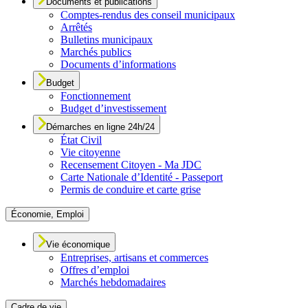
Documents et publications
Comptes-rendus des conseil municipaux
Arrêtés
Bulletins municipaux
Marchés publics
Documents d’informations
Budget
Fonctionnement
Budget d’investissement
Démarches en ligne 24h/24
État Civil
Vie citoyenne
Recensement Citoyen - Ma JDC
Carte Nationale d’Identité - Passeport
Permis de conduire et carte grise
Économie, Emploi
Vie économique
Entreprises, artisans et commerces
Offres d’emploi
Marchés hebdomadaires
Cadre de vie