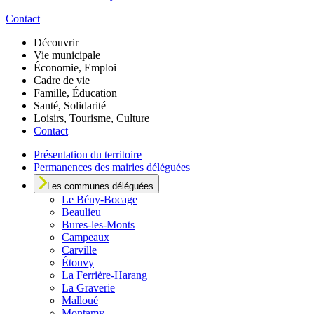
Contact
Découvrir
Vie municipale
Économie, Emploi
Cadre de vie
Famille, Éducation
Santé, Solidarité
Loisirs, Tourisme, Culture
Contact
Présentation du territoire
Permanences des mairies déléguées
Les communes déléguées
Le
Bény-Bocage
Beaulieu
Bures-les-Monts
Campeaux
Carville
Étouvy
La Ferrière-Harang
La Graverie
Malloué
Montamy