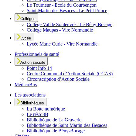
Le Tourneur - Ecole du Courbençon
Saint-Martin des Besaces - Le Petit Prince
Collèges
Collège Val de Souleuvre - Le Bény-Bocage
Collège Maupas - Vire Normandie
Lycée
Lycée Marie Curie - Vire Normandie
Professionnels de santé
Action sociale
Point Info 14
Centre Communal d’Action Sociale (CCAS)
Circonscription d’Action Sociale
MédicoBus
Les associations
Bibliothèques
La Boîte numérique
Le réso’3B
Bibliothèque de La Graverie
Bibliothèque de Saint-Martin-des-Besaces
Bibliothèque de Bény-Bocage