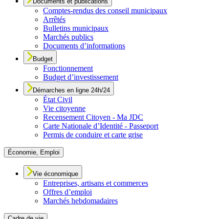
Documents et publications
Comptes-rendus des conseil municipaux
Arrêtés
Bulletins municipaux
Marchés publics
Documents d’informations
Budget
Fonctionnement
Budget d’investissement
Démarches en ligne 24h/24
État Civil
Vie citoyenne
Recensement Citoyen - Ma JDC
Carte Nationale d’Identité - Passeport
Permis de conduire et carte grise
Économie, Emploi
Vie économique
Entreprises, artisans et commerces
Offres d’emploi
Marchés hebdomadaires
Cadre de vie