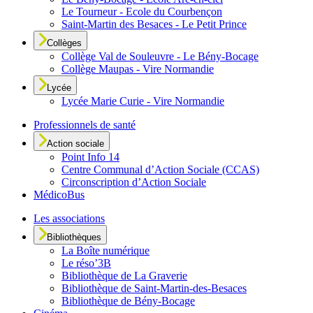
Le Tourneur - Ecole du Courbençon
Saint-Martin des Besaces - Le Petit Prince
Collèges
Collège Val de Souleuvre - Le Bény-Bocage
Collège Maupas - Vire Normandie
Lycée
Lycée Marie Curie - Vire Normandie
Professionnels de santé
Action sociale
Point Info 14
Centre Communal d’Action Sociale (CCAS)
Circonscription d’Action Sociale
MédicoBus
Les associations
Bibliothèques
La Boîte numérique
Le réso’3B
Bibliothèque de La Graverie
Bibliothèque de Saint-Martin-des-Besaces
Bibliothèque de Bény-Bocage