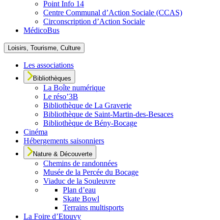
Point Info 14
Centre Communal d’Action Sociale (CCAS)
Circonscription d’Action Sociale
MédicoBus
Loisirs, Tourisme, Culture
Les associations
Bibliothèques
La Boîte numérique
Le réso’3B
Bibliothèque de La Graverie
Bibliothèque de Saint-Martin-des-Besaces
Bibliothèque de Bény-Bocage
Cinéma
Hébergements saisonniers
Nature & Découverte
Chemins de randonnées
Musée de la Percée du Bocage
Viaduc de la Souleuvre
Plan d’eau
Skate Bowl
Terrains multisports
La Foire d’Etouvy