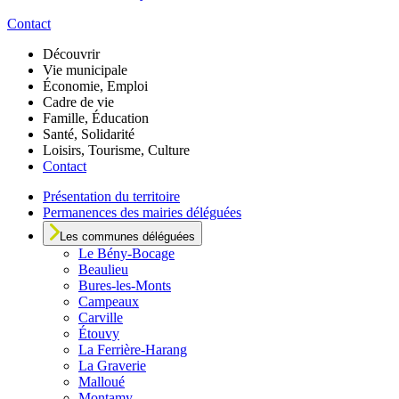
Contact
Découvrir
Vie municipale
Économie, Emploi
Cadre de vie
Famille, Éducation
Santé, Solidarité
Loisirs, Tourisme, Culture
Contact
Présentation du territoire
Permanences des mairies déléguées
Les communes déléguées
Le
Bény-Bocage
Beaulieu
Bures-les-Monts
Campeaux
Carville
Étouvy
La Ferrière-Harang
La Graverie
Malloué
Montamy