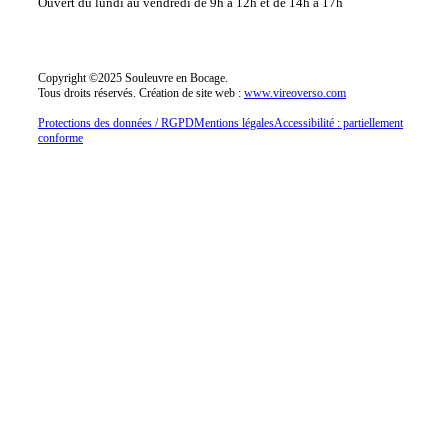
Ouvert du lundi au vendredi
de 9h à 12h et de 14h à 17h
Copyright ©2025 Souleuvre en Bocage.
Tous droits réservés.
Création de site web :
www.vireoverso.com
Protections des données / RGPD
Mentions légales
Accessibilité : partiellement
conforme