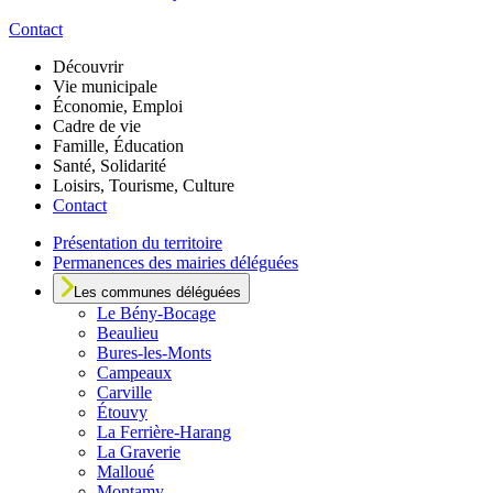
Contact
Découvrir
Vie municipale
Économie, Emploi
Cadre de vie
Famille, Éducation
Santé, Solidarité
Loisirs, Tourisme, Culture
Contact
Présentation du territoire
Permanences des mairies déléguées
Les communes déléguées
Le
Bény-Bocage
Beaulieu
Bures-les-Monts
Campeaux
Carville
Étouvy
La Ferrière-Harang
La Graverie
Malloué
Montamy