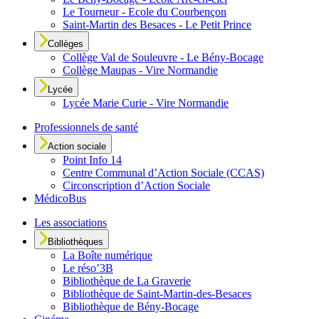
Le Tourneur - Ecole du Courbençon
Saint-Martin des Besaces - Le Petit Prince
Collèges
Collège Val de Souleuvre - Le Bény-Bocage
Collège Maupas - Vire Normandie
Lycée
Lycée Marie Curie - Vire Normandie
Professionnels de santé
Action sociale
Point Info 14
Centre Communal d’Action Sociale (CCAS)
Circonscription d’Action Sociale
MédicoBus
Les associations
Bibliothèques
La Boîte numérique
Le réso’3B
Bibliothèque de La Graverie
Bibliothèque de Saint-Martin-des-Besaces
Bibliothèque de Bény-Bocage