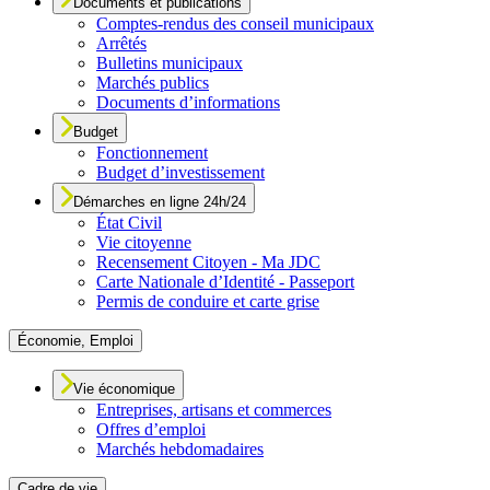
Documents et publications
Comptes-rendus des conseil municipaux
Arrêtés
Bulletins municipaux
Marchés publics
Documents d’informations
Budget
Fonctionnement
Budget d’investissement
Démarches en ligne 24h/24
État Civil
Vie citoyenne
Recensement Citoyen - Ma JDC
Carte Nationale d’Identité - Passeport
Permis de conduire et carte grise
Économie, Emploi
Vie économique
Entreprises, artisans et commerces
Offres d’emploi
Marchés hebdomadaires
Cadre de vie