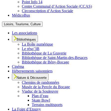
Point Info 14
Centre Communal d’Action Sociale (CCAS)
Circonscription d’Action Sociale
MédicoBus
Loisirs, Tourisme, Culture
Les associations
Bibliothèques
La Boîte numérique
Le réso’3B
Bibliothèque de La Graverie
Bibliothèque de Saint-Martin-des-Besaces
Bibliothèque de Bény-Bocage
Cinéma
Hébergements saisonniers
Nature & Découverte
Chemins de randonnées
Musée de la Percée du Bocage
Viaduc de la Souleuvre
Plan d’eau
Skate Bowl
Terrains multisports
La Foire d’Etouvy