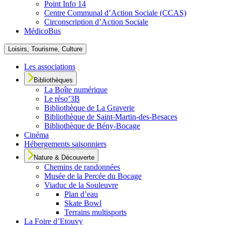
Point Info 14
Centre Communal d’Action Sociale (CCAS)
Circonscription d’Action Sociale
MédicoBus
Loisirs, Tourisme, Culture
Les associations
Bibliothèques
La Boîte numérique
Le réso’3B
Bibliothèque de La Graverie
Bibliothèque de Saint-Martin-des-Besaces
Bibliothèque de Bény-Bocage
Cinéma
Hébergements saisonniers
Nature & Découverte
Chemins de randonnées
Musée de la Percée du Bocage
Viaduc de la Souleuvre
Plan d’eau
Skate Bowl
Terrains multisports
La Foire d’Etouvy