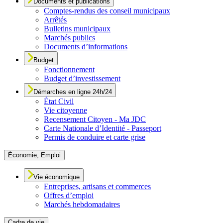
Documents et publications
Comptes-rendus des conseil municipaux
Arrêtés
Bulletins municipaux
Marchés publics
Documents d’informations
Budget
Fonctionnement
Budget d’investissement
Démarches en ligne 24h/24
État Civil
Vie citoyenne
Recensement Citoyen - Ma JDC
Carte Nationale d’Identité - Passeport
Permis de conduire et carte grise
Économie, Emploi
Vie économique
Entreprises, artisans et commerces
Offres d’emploi
Marchés hebdomadaires
Cadre de vie