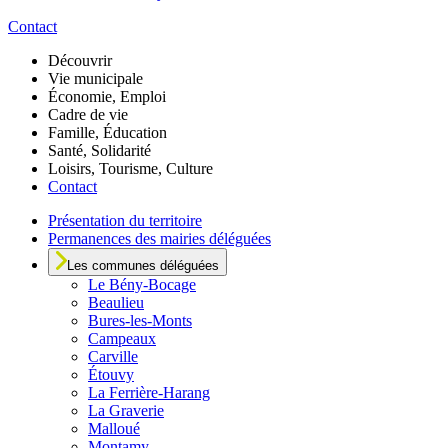
Contact
Découvrir
Vie municipale
Économie, Emploi
Cadre de vie
Famille, Éducation
Santé, Solidarité
Loisirs, Tourisme, Culture
Contact
Présentation du territoire
Permanences des mairies déléguées
Les communes déléguées
Le
Bény-Bocage
Beaulieu
Bures-les-Monts
Campeaux
Carville
Étouvy
La Ferrière-Harang
La Graverie
Malloué
Montamy