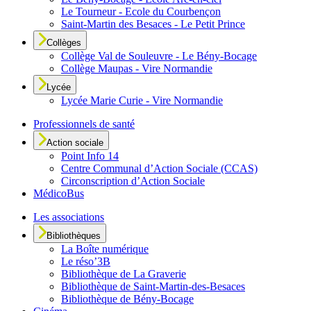
Le Tourneur - Ecole du Courbençon
Saint-Martin des Besaces - Le Petit Prince
Collèges
Collège Val de Souleuvre - Le Bény-Bocage
Collège Maupas - Vire Normandie
Lycée
Lycée Marie Curie - Vire Normandie
Professionnels de santé
Action sociale
Point Info 14
Centre Communal d’Action Sociale (CCAS)
Circonscription d’Action Sociale
MédicoBus
Les associations
Bibliothèques
La Boîte numérique
Le réso’3B
Bibliothèque de La Graverie
Bibliothèque de Saint-Martin-des-Besaces
Bibliothèque de Bény-Bocage