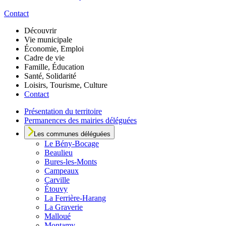
Contact
Découvrir
Vie municipale
Économie, Emploi
Cadre de vie
Famille, Éducation
Santé, Solidarité
Loisirs, Tourisme, Culture
Contact
Présentation du territoire
Permanences des mairies déléguées
Les communes déléguées
Le
Bény-Bocage
Beaulieu
Bures-les-Monts
Campeaux
Carville
Étouvy
La Ferrière-Harang
La Graverie
Malloué
Montamy