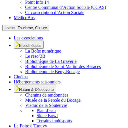
Point Info 14
Centre Communal d’Action Sociale (CCAS)
Circonscription d’Action Sociale
MédicoBus
Loisirs, Tourisme, Culture
Les associations
Bibliothèques
La Boîte numérique
Le réso’3B
Bibliothèque de La Graverie
Bibliothèque de Saint-Martin-des-Besaces
Bibliothèque de Bény-Bocage
Cinéma
Hébergements saisonniers
Nature & Découverte
Chemins de randonnées
Musée de la Percée du Bocage
Viaduc de la Souleuvre
Plan d’eau
Skate Bowl
Terrains multisports
La Foire d’Etouvy