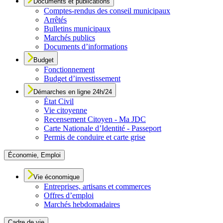
Documents et publications
Comptes-rendus des conseil municipaux
Arrêtés
Bulletins municipaux
Marchés publics
Documents d’informations
Budget
Fonctionnement
Budget d’investissement
Démarches en ligne 24h/24
État Civil
Vie citoyenne
Recensement Citoyen - Ma JDC
Carte Nationale d’Identité - Passeport
Permis de conduire et carte grise
Économie, Emploi
Vie économique
Entreprises, artisans et commerces
Offres d’emploi
Marchés hebdomadaires
Cadre de vie