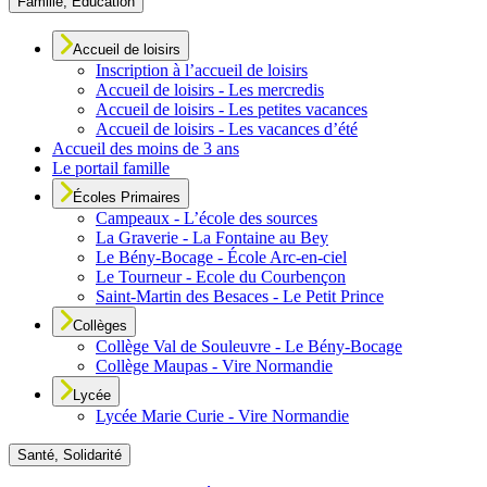
Famille, Éducation
Accueil de loisirs
Inscription à l’accueil de loisirs
Accueil de loisirs - Les mercredis
Accueil de loisirs - Les petites vacances
Accueil de loisirs - Les vacances d’été
Accueil des moins de 3 ans
Le portail famille
Écoles Primaires
Campeaux - L’école des sources
La Graverie - La Fontaine au Bey
Le Bény-Bocage - École Arc-en-ciel
Le Tourneur - Ecole du Courbençon
Saint-Martin des Besaces - Le Petit Prince
Collèges
Collège Val de Souleuvre - Le Bény-Bocage
Collège Maupas - Vire Normandie
Lycée
Lycée Marie Curie - Vire Normandie
Santé, Solidarité