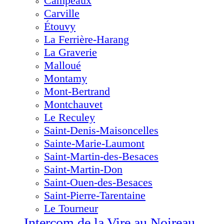
Campeaux
Carville
Étouvy
La Ferrière-Harang
La Graverie
Malloué
Montamy
Mont-Bertrand
Montchauvet
Le Reculey
Saint-Denis-Maisoncelles
Sainte-Marie-Laumont
Saint-Martin-des-Besaces
Saint-Martin-Don
Saint-Ouen-des-Besaces
Saint-Pierre-Tarentaine
Le Tourneur
Intercom de la Vire au Noireau