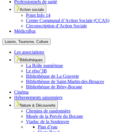
Professionnels de santé
Action sociale
Point Info 14
Centre Communal d’Action Sociale (CCAS)
Circonscription d’Action Sociale
MédicoBus
Loisirs, Tourisme, Culture
Les associations
Bibliothèques
La Boîte numérique
Le réso’3B
Bibliothèque de La Graverie
Bibliothèque de Saint-Martin-des-Besaces
Bibliothèque de Bény-Bocage
Cinéma
Hébergements saisonniers
Nature & Découverte
Chemins de randonnées
Musée de la Percée du Bocage
Viaduc de la Souleuvre
Plan d’eau