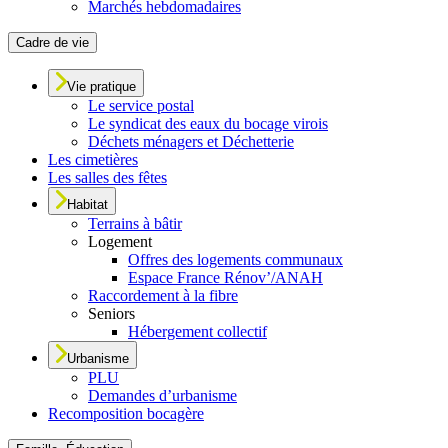
Marchés hebdomadaires
Cadre de vie
Vie pratique
Le service postal
Le syndicat des eaux du bocage virois
Déchets ménagers et Déchetterie
Les cimetières
Les salles des fêtes
Habitat
Terrains à bâtir
Logement
Offres des logements communaux
Espace France Rénov’/ANAH
Raccordement à la fibre
Seniors
Hébergement collectif
Urbanisme
PLU
Demandes d’urbanisme
Recomposition bocagère