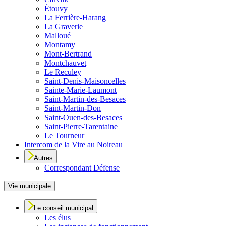
Étouvy
La Ferrière-Harang
La Graverie
Malloué
Montamy
Mont-Bertrand
Montchauvet
Le Reculey
Saint-Denis-Maisoncelles
Sainte-Marie-Laumont
Saint-Martin-des-Besaces
Saint-Martin-Don
Saint-Ouen-des-Besaces
Saint-Pierre-Tarentaine
Le Tourneur
Intercom de la Vire au Noireau
Autres
Correspondant Défense
Vie municipale
Le conseil municipal
Les élus